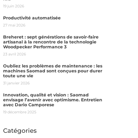
19 juin 2026
Productivité automatisée
27 mai 2026
Breheret : sept générations de savoir-faire
artisanal à la rencontre de la technologie
Woodpecker Performance 3
23 avril 2026
Oubliez les problèmes de maintenance : les
machines Saomad sont conçues pour durer
toute une vie
31 janvier 2026
Innovation, qualité et vision : Saomad
envisage l’avenir avec optimisme. Entretien
avec Dario Camporese
19 décembre 2025
Catégories