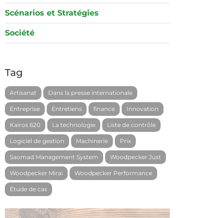
Scénarios et Stratégies
Société
Tag
Artisanat
Dans la presse internationale
Entreprise
Entretiens
finance
Innovation
Kairos 620
La technologie
Liste de contrôle
Logiciel de gestion
Machinerie
Prix
Saomad Management System
Woodpecker Just
Woodpecker Mirai
Woodpecker Performance
Étude de cas