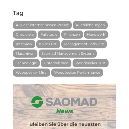
Tag
Aus der internationalen Presse
Auszeichnungen
Checkliste
Fallstudie
Finanzen
Handwerk
Interview
Kairos 620
Management Software
Maschinen
Saomad Management System
Technologie
Unternehmen
Woodpecker Just
Woodpecker Mirai
Woodpecker Performance
News
Bleiben Sie über die neuesten