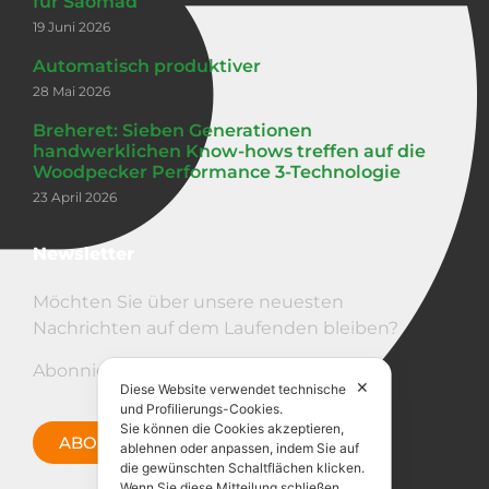
für Saomad
19 Juni 2026
Automatisch produktiver
28 Mai 2026
Breheret: Sieben Generationen
handwerklichen Know-hows treffen auf die
Woodpecker Performance 3-Technologie
23 April 2026
Newsletter
Möchten Sie über unsere neuesten
Nachrichten auf dem Laufenden bleiben?
Abonnieren Sie den Newsletter!
✕
Diese Website verwendet technische
und Profilierungs-Cookies.
Sie können die Cookies akzeptieren,
ABONNIERE JETZT
ablehnen oder anpassen, indem Sie auf
die gewünschten Schaltflächen klicken.
Wenn Sie diese Mitteilung schließen,