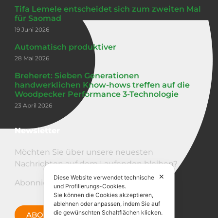
Tifa Lemele entscheidet sich zum zweiten Mal
für Saomad
19 Juni 2026
Automatisch produktiver
28 Mai 2026
Breheret: Sieben Generationen
handwerklichen Know-hows treffen auf die
Woodpecker Performance 3-Technologie
23 April 2026
Newsletter
Möchten Sie über unsere neuesten
Nachrichten auf dem Laufenden bleiben?
✕
Diese Website verwendet technische
Abonnieren Sie den Newsletter!
und Profilierungs-Cookies.
Sie können die Cookies akzeptieren,
ablehnen oder anpassen, indem Sie auf
die gewünschten Schaltflächen klicken.
ABONNIERE JETZT