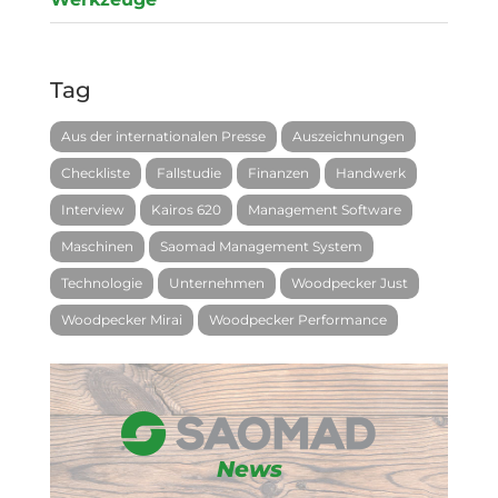
Tag
Aus der internationalen Presse
Auszeichnungen
Checkliste
Fallstudie
Finanzen
Handwerk
Interview
Kairos 620
Management Software
Maschinen
Saomad Management System
Technologie
Unternehmen
Woodpecker Just
Woodpecker Mirai
Woodpecker Performance
News