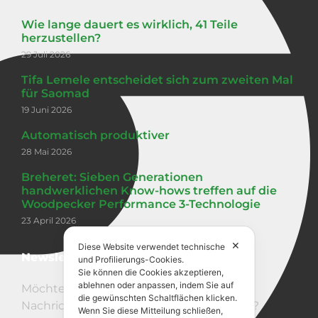
Wie lange dauert es wirklich, 41 Teile
herzustellen?
29 Juli 2026
Tifa Lemele entscheidet sich zum zweiten Mal
für Saomad
19 Juni 2026
Automatisch produktiver
28 Mai 2026
Breheret: Sieben Generationen
handwerklichen Know-hows treffen auf die
Woodpecker Performance 3-Technologie
23 April 2026
✕
Diese Website verwendet technische
Newsletter
und Profilierungs-Cookies.
Sie können die Cookies akzeptieren,
ablehnen oder anpassen, indem Sie auf
Möchten Sie über unsere neuesten
die gewünschten Schaltflächen klicken.
Nachrichten auf dem Laufenden bleiben?
Wenn Sie diese Mitteilung schließen,