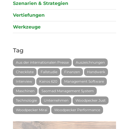
Szenarien & Strategien
Vertiefungen
Werkzeuge
Tag
Aus der internationalen Presse
Auszeichnungen
Checkliste
Fallstudie
Finanzen
Handwerk
Interview
Kairos 620
Management Software
Maschinen
Saomad Management System
Technologie
Unternehmen
Woodpecker Just
Woodpecker Mirai
Woodpecker Performance