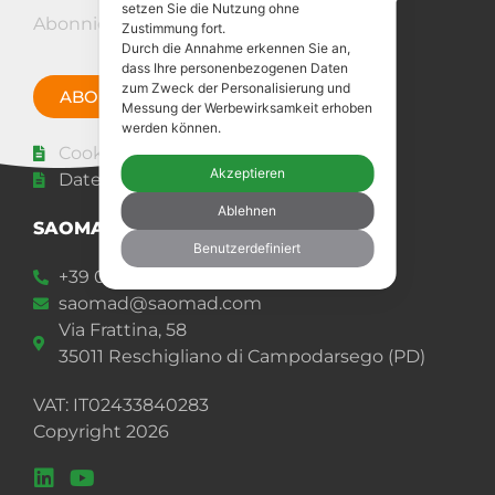
setzen Sie die Nutzung ohne
Abonnieren Sie den Newsletter!
Zustimmung fort.
Durch die Annahme erkennen Sie an,
dass Ihre personenbezogenen Daten
zum Zweck der Personalisierung und
ABONNIERE JETZT
Messung der Werbewirksamkeit erhoben
werden können.
Cookie-Richtlinie
Akzeptieren
Datenschutz-Bestimmungen
Ablehnen
SAOMAD 2 s.r.l.
Benutzerdefiniert
+39 049 92 00 977
saomad@saomad.com
Via Frattina, 58
35011 Reschigliano di Campodarsego (PD)
VAT: IT02433840283
Copyright 2026