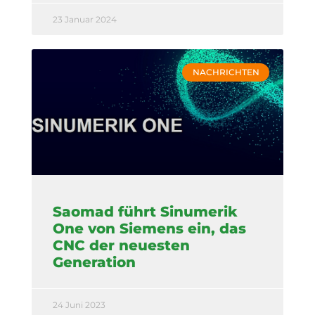
23 Januar 2024
NACHRICHTEN
Saomad führt Sinumerik
One von Siemens ein, das
CNC der neuesten
Generation
24 Juni 2023