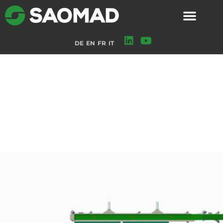
DE
EN
FR
IT
Woodpecker Performance 5
Le centre d’usinage pour les fenêtres
en bois haut de gamme