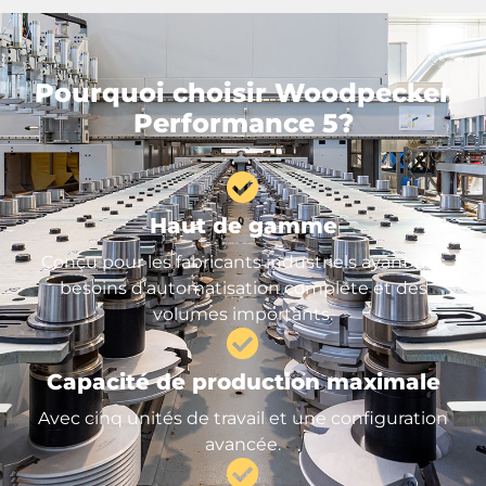
Pourquoi choisir Woodpecker
Performance 5?
Haut de gamme
Conçu pour les fabricants industriels ayant des
besoins d'automatisation complète et des
volumes importants.
Capacité de production maximale
Avec cinq unités de travail et une configuration
avancée.