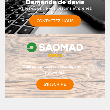
Demande de devis
Parlez-nous de vos besoins et prenez
rendez-vous
CONTACTEZ NOUS
News
Restez au courant des dernières
nouvelles.
S'INSCRIRE