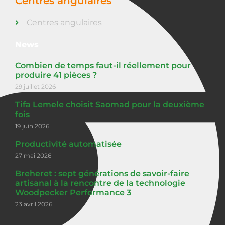
Centres angulaires
Centres angulaires
News
Combien de temps faut-il réellement pour
produire 41 pièces ?
29 juillet 2026
Tifa Lemele choisit Saomad pour la deuxième
fois
19 juin 2026
Productivité automatisée
27 mai 2026
Breheret : sept générations de savoir-faire
artisanal à la rencontre de la technologie
Woodpecker Performance 3
23 avril 2026