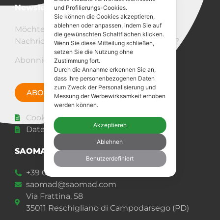
Newsletter
und Profilierungs-Cookies.
Sie können die Cookies akzeptieren,
ablehnen oder anpassen, indem Sie auf
Möchten Sie über unsere neuesten
die gewünschten Schaltflächen klicken.
Nachrichten auf dem Laufenden bleiben?
Wenn Sie diese Mitteilung schließen,
setzen Sie die Nutzung ohne
Abonnieren Sie den Newsletter!
Zustimmung fort.
Durch die Annahme erkennen Sie an,
dass Ihre personenbezogenen Daten
zum Zweck der Personalisierung und
ABONNIERE JETZT
Messung der Werbewirksamkeit erhoben
werden können.
Cookie-Richtlinie
Akzeptieren
Datenschutz-Bestimmungen
Ablehnen
SAOMAD 2 s.r.l.
Benutzerdefiniert
+39 049 92 00 977
saomad@saomad.com
Via Frattina, 58
35011 Reschigliano di Campodarsego (PD)