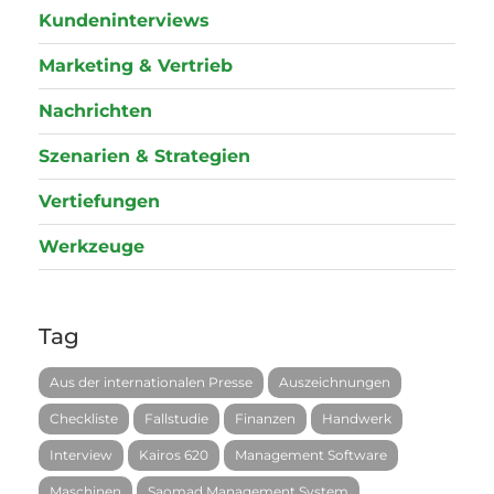
Kundeninterviews
Marketing & Vertrieb
Nachrichten
Szenarien & Strategien
Vertiefungen
Werkzeuge
Tag
Aus der internationalen Presse
Auszeichnungen
Checkliste
Fallstudie
Finanzen
Handwerk
Interview
Kairos 620
Management Software
Maschinen
Saomad Management System