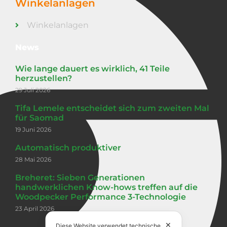
Winkelanlagen
Winkelanlagen
News
Wie lange dauert es wirklich, 41 Teile
herzustellen?
29 Juli 2026
Tifa Lemele entscheidet sich zum zweiten Mal
für Saomad
19 Juni 2026
Automatisch produktiver
28 Mai 2026
Breheret: Sieben Generationen
handwerklichen Know-hows treffen auf die
Woodpecker Performance 3-Technologie
23 April 2026
✕
Diese Website verwendet technische