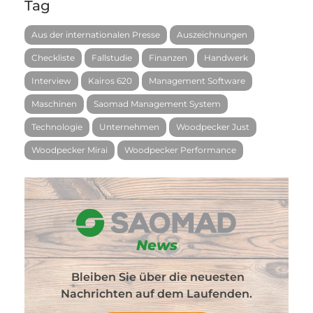
Tag
Aus der internationalen Presse
Auszeichnungen
Checkliste
Fallstudie
Finanzen
Handwerk
Interview
Kairos 620
Management Software
Maschinen
Saomad Management System
Technologie
Unternehmen
Woodpecker Just
Woodpecker Mirai
Woodpecker Performance
News
Bleiben Sie über die neuesten
Nachrichten auf dem Laufenden.