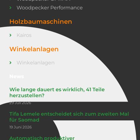
Woodpecker Performance
Holzbaumaschinen
Kairos
Winkelanlagen
Winkelanlagen
News
Wie lange dauert es wirklich, 41 Teile
herzustellen?
29 Juli 2026
Tifa Lemele entscheidet sich zum zweiten Mal
für Saomad
19 Juni 2026
Automatisch produktiver