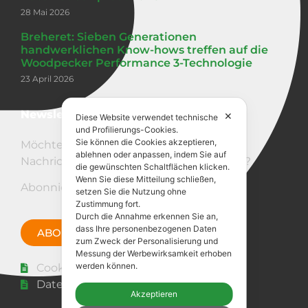
28 Mai 2026
Breheret: Sieben Generationen
handwerklichen Know-hows treffen auf die
Woodpecker Performance 3-Technologie
23 April 2026
Newsletter
✕
Diese Website verwendet technische
und Profilierungs-Cookies.
Sie können die Cookies akzeptieren,
Möchten Sie über unsere neuesten
ablehnen oder anpassen, indem Sie auf
Nachrichten auf dem Laufenden bleiben?
die gewünschten Schaltflächen klicken.
Wenn Sie diese Mitteilung schließen,
Abonnieren Sie den Newsletter!
setzen Sie die Nutzung ohne
Zustimmung fort.
Durch die Annahme erkennen Sie an,
dass Ihre personenbezogenen Daten
ABONNIERE JETZT
zum Zweck der Personalisierung und
Messung der Werbewirksamkeit erhoben
werden können.
Cookie-Richtlinie
Datenschutz-Bestimmungen
Akzeptieren