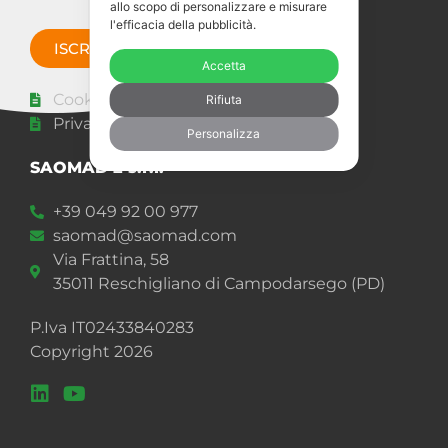
allo scopo di personalizzare e misurare
l'efficacia della pubblicità.
ISCRIVITI ORA
Accetta
Cookie policy
Rifiuta
Privacy Statement
Personalizza
SAOMAD 2 s.r.l.
+39 049 92 00 977
saomad@saomad.com
Via Frattina, 58
35011 Reschigliano di Campodarsego (PD)
P.Iva IT02433840283
Copyright 2026