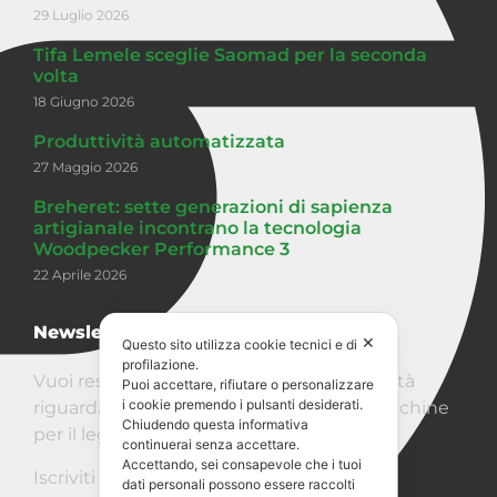
29 Luglio 2026
Tifa Lemele sceglie Saomad per la seconda
volta
18 Giugno 2026
Produttività automatizzata
27 Maggio 2026
Breheret: sette generazioni di sapienza
artigianale incontrano la tecnologia
Woodpecker Performance 3
22 Aprile 2026
Newsletter
✕
Questo sito utilizza cookie tecnici e di
profilazione.
Vuoi restare aggiornato sullle ultime novità
Puoi accettare, rifiutare o personalizzare
i cookie premendo i pulsanti desiderati.
riguardanti Saomad e il mondo delle macchine
Chiudendo questa informativa
per il legno?
continuerai senza accettare.
Accettando, sei consapevole che i tuoi
Iscriviti alla Newsletter!
dati personali possono essere raccolti