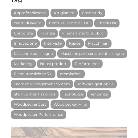
Tag
Approfondimenti
Artigianato
Case study
centri di lavoro
Centri di lavoro a CNC
Check List
Corporate
Finanza
Finanziamenti pubblici
Innovazione
Interviste
Kairos
Macchinari
Macchine per il legno
Macchine per i serramenti in legno
Marketing
Nuovi prodotti
Performance
Piano transizione 5.0
premiazioni
Saomad Management System
software gestionale
Stampa internazionale
Tecnologia
Tendenze
Woodpecker Just
Woodpecker Mirai
Woodpecker Performance