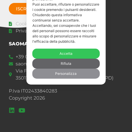
Puoi accettare, rifiutare o personalizzare
ISCRIVITI ORA
i cookie premendo i pulsanti desiderati.
Chiudendo questa informativa
continuerai senza accettare.
Cookie policy
Accettando, sei consapevole che i tuoi
Privacy Statement
dati personali possono essere raccolti
allo scopo di personalizzare e misurare
l'efficacia della pubblicità.
SAOMAD 2 s.r.l.
Accetta
+39 049 92 00 977
saomad@saomad.com
Rifiuta
Via Frattina, 58
Personalizza
35011 Reschigliano di Campodarsego (PD)
P.Iva IT02433840283
Copyright 2026