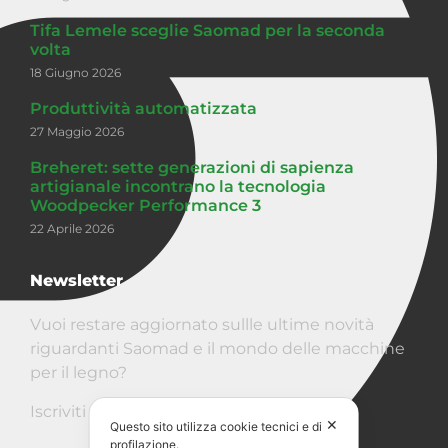
Tifa Lemele sceglie Saomad per la seconda
volta
18 Giugno 2026
Produttività automatizzata
27 Maggio 2026
Breheret: sette generazioni di sapienza
artigianale incontrano la tecnologia
Woodpecker Performance 3
22 Aprile 2026
Newsletter
Vuoi restare aggiornato sullle ultime novità
riguardanti Saomad e il mondo delle macchine
per il legno?
Iscriviti alla Newsletter!
✕
Questo sito utilizza cookie tecnici e di
profilazione.