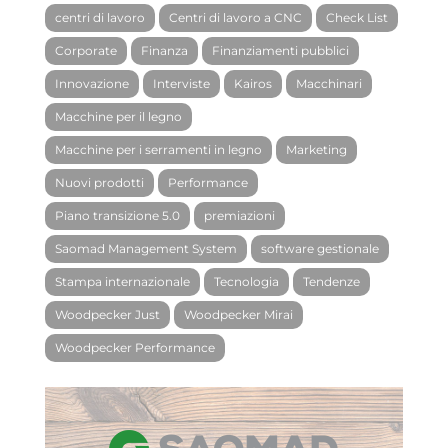
centri di lavoro
Centri di lavoro a CNC
Check List
Corporate
Finanza
Finanziamenti pubblici
Innovazione
Interviste
Kairos
Macchinari
Macchine per il legno
Macchine per i serramenti in legno
Marketing
Nuovi prodotti
Performance
Piano transizione 5.0
premiazioni
Saomad Management System
software gestionale
Stampa internazionale
Tecnologia
Tendenze
Woodpecker Just
Woodpecker Mirai
Woodpecker Performance