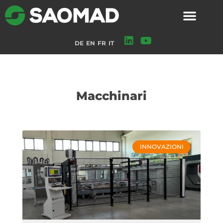
DE
EN
FR
IT
Macchinari
INNOVAZIONI