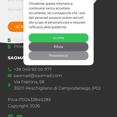
Chiudendo questa informativa
continuerai senza accettare.
Iscriviti alla Newsletter!
Accettando, sei consapevole che i tuoi
dati personali possono essere raccolti
allo scopo di personalizzare e misurare
ISCRIVITI ORA
l'efficacia della pubblicità.
Accetta
Cookie policy
Privacy Statement
Rifiuta
Personalizza
SAOMAD 2 s.r.l.
+39 049 92 00 977
saomad@saomad.com
Via Frattina, 58
35011 Reschigliano di Campodarsego (PD)
P.Iva IT02433840283
Copyright 2026