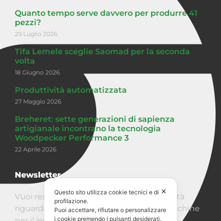
Quanto tempo serve davvero per produrre 41
pezzi?
29 Luglio 2026
Tifa Lemele sceglie Saomad per la seconda
volta
18 Giugno 2026
Produttività automatizzata
27 Maggio 2026
Breheret: sette generazioni di sapienza
artigianale incontrano la tecnologia
Woodpecker Performance 3
22 Aprile 2026
Newsletter
✕
Questo sito utilizza cookie tecnici e di
Vuoi restare aggiornato sullle ultime novità
profilazione.
riguardanti Saomad e il mondo delle macchine
Puoi accettare, rifiutare o personalizzare
i cookie premendo i pulsanti desiderati.
per il legno?