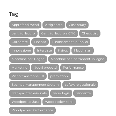
Tag
Approfondimenti
Artigianato
Case study
centri di lavoro
Centri di lavoro a CNC
Check List
Corporate
Finanza
Finanziamenti pubblici
Innovazione
Interviste
Kairos
Macchinari
Macchine per il legno
Macchine per i serramenti in legno
Marketing
Nuovi prodotti
Performance
Piano transizione 5.0
premiazioni
Saomad Management System
software gestionale
Stampa internazionale
Tecnologia
Tendenze
Woodpecker Just
Woodpecker Mirai
Woodpecker Performance