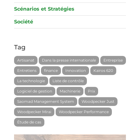
Scénarios et Stratégies
Société
Tag
Artisanat
Dans la presse internationale
Entreprise
Entretiens
finance
Innovation
Kairos 620
La technologie
Liste de contrôle
Logiciel de gestion
Machinerie
Prix
Saomad Management System
Woodpecker Just
Woodpecker Mirai
Woodpecker Performance
Étude de cas