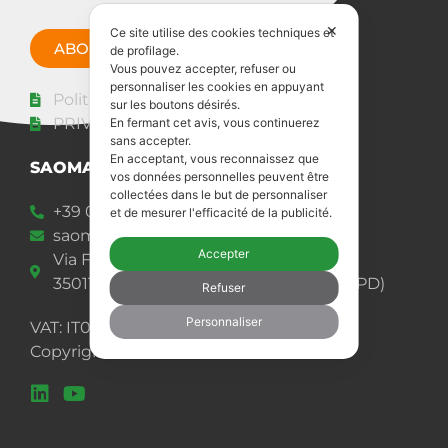
✕
Ce site utilise des cookies techniques et
ABONNEZ-VOUS MAINTENANT
de profilage.
Vous pouvez accepter, refuser ou
personnaliser les cookies en appuyant
Politique de cookies
sur les boutons désirés.
PRIVACY POLICY
En fermant cet avis, vous continuerez
sans accepter.
En acceptant, vous reconnaissez que
SAOMAD 2 s.r.l.
vos données personnelles peuvent être
collectées dans le but de personnaliser
+39 049 92 00 977
et de mesurer l'efficacité de la publicité.
saomad@saomad.com
Accepter
Via Frattina, 58
35011 Reschigliano di Campodarsego (PD)
Refuser
Personnaliser
VAT: IT02433840283
Copyright 2026