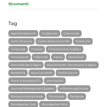
Strumenti
Tag
Approfondimenti
Artigianato
Case study
centri di lavoro
Centri di lavoro a CNC
Check List
Corporate
Finanza
Finanziamenti pubblici
Innovazione
Interviste
Kairos
Macchinari
Macchine per il legno
Macchine per i serramenti in legno
Marketing
Nuovi prodotti
Performance
Piano transizione 5.0
premiazioni
Saomad Management System
software gestionale
Stampa internazionale
Tecnologia
Tendenze
Woodpecker Just
Woodpecker Mirai