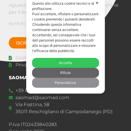
✕
Questo sito utilizza cookie tecnici e di
riguardanti Saomad e il mondo delle macchine
profilazione.
per il legno?
Puoi accettare, rifiutare o personalizzare
i cookie premendo i pulsanti desiderati.
Iscriviti alla Newsletter!
Chiudendo questa informativa
continuerai senza accettare.
Accettando, sei consapevole che i tuoi
dati personali possono essere raccolti
ISCRIVITI ORA
allo scopo di personalizzare e misurare
l'efficacia della pubblicità.
Cookie policy
Accetta
Privacy Statement
Rifiuta
SAOMAD 2 s.r.l.
Personalizza
+39 049 92 00 977
saomad@saomad.com
Via Frattina, 58
35011 Reschigliano di Campodarsego (PD)
P.Iva IT02433840283