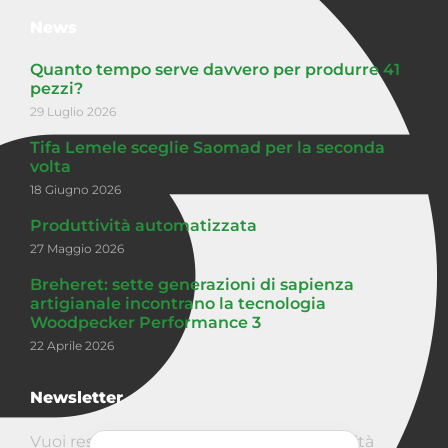
News
Quanto tempo serve davvero per produrre 41
pezzi?
29 Luglio 2026
Tifa Lemele sceglie Saomad per la seconda
volta
18 Giugno 2026
Produttività automatizzata
27 Maggio 2026
Breheret: sette generazioni di sapienza
artigianale incontrano la tecnologia
Woodpecker Performance 3
22 Aprile 2026
Newsletter
Vuoi restare aggiornato sullle ultime novità