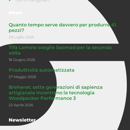
News
Quanto tempo serve davvero per produrre 41
pezzi?
29 Luglio 2026
Tifa Lemele sceglie Saomad per la seconda
volta
18 Giugno 2026
Produttività automatizzata
27 Maggio 2026
Breheret: sette generazioni di sapienza
artigianale incontrano la tecnologia
Woodpecker Performance 3
22 Aprile 2026
Newsletter