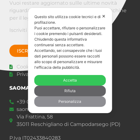
Vuoi restare aggiornato sullle ultime novità
riguardanti Saomad e il mondo delle macchine
✕
Questo sito utilizza cookie tecnici e di
per il legno?
profilazione.
Puoi accettare, rifiutare o personalizzare
Iscriviti alla Newsletter!
i cookie premendo i pulsanti desiderati.
Chiudendo questa informativa
continuerai senza accettare.
ISCRIVITI ORA
Accettando, sei consapevole che i tuoi
dati personali possono essere raccolti
allo scopo di personalizzare e misurare
Cookie policy
l'efficacia della pubblicità.
Privacy Statement
Accetta
SAOMAD 2 s.r.l.
Rifiuta
+39 049 92 00 977
Personalizza
saomad@saomad.com
Via Frattina, 58
35011 Reschigliano di Campodarsego (PD)
P.Iva IT02433840283