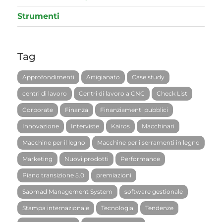
Strumenti
Tag
Approfondimenti
Artigianato
Case study
centri di lavoro
Centri di lavoro a CNC
Check List
Corporate
Finanza
Finanziamenti pubblici
Innovazione
Interviste
Kairos
Macchinari
Macchine per il legno
Macchine per i serramenti in legno
Marketing
Nuovi prodotti
Performance
Piano transizione 5.0
premiazioni
Saomad Management System
software gestionale
Stampa internazionale
Tecnologia
Tendenze