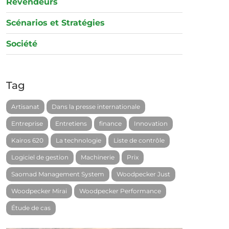
Revendeurs
Scénarios et Stratégies
Société
Tag
Artisanat
Dans la presse internationale
Entreprise
Entretiens
finance
Innovation
Kairos 620
La technologie
Liste de contrôle
Logiciel de gestion
Machinerie
Prix
Saomad Management System
Woodpecker Just
Woodpecker Mirai
Woodpecker Performance
Étude de cas