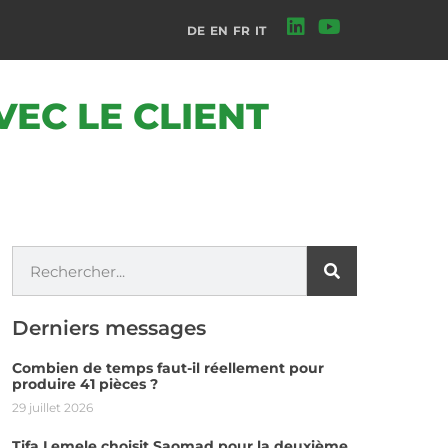
DE
EN
FR
IT
EC LE CLIENT
Derniers messages
Combien de temps faut-il réellement pour
produire 41 pièces ?
29 juillet 2026
Tifa Lemele choisit Saomad pour la deuxième