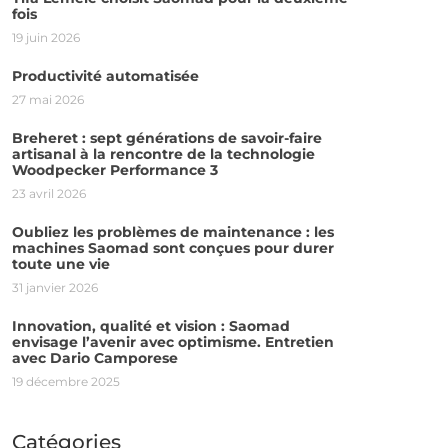
fois
19 juin 2026
Productivité automatisée
27 mai 2026
Breheret : sept générations de savoir-faire
artisanal à la rencontre de la technologie
Woodpecker Performance 3
23 avril 2026
Oubliez les problèmes de maintenance : les
machines Saomad sont conçues pour durer
toute une vie
31 janvier 2026
Innovation, qualité et vision : Saomad
envisage l’avenir avec optimisme. Entretien
avec Dario Camporese
19 décembre 2025
Catégories